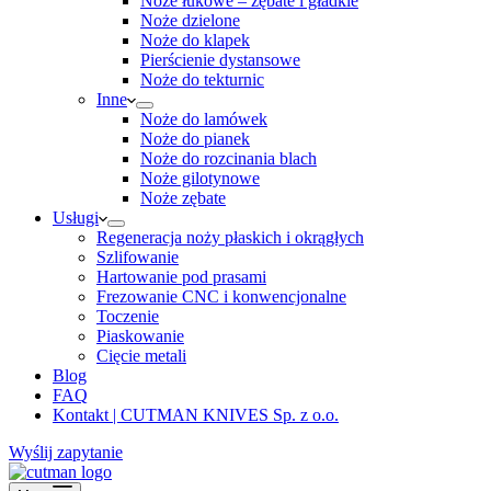
Noże łukowe – zębate i gładkie
Noże dzielone
Noże do klapek
Pierścienie dystansowe
Noże do tekturnic
Inne
Noże do lamówek
Noże do pianek
Noże do rozcinania blach
Noże gilotynowe
Noże zębate
Usługi
Regeneracja noży płaskich i okrągłych
Szlifowanie
Hartowanie pod prasami
Frezowanie CNC i konwencjonalne
Toczenie
Piaskowanie
Cięcie metali
Blog
FAQ
Kontakt | CUTMAN KNIVES Sp. z o.o.
Wyślij zapytanie