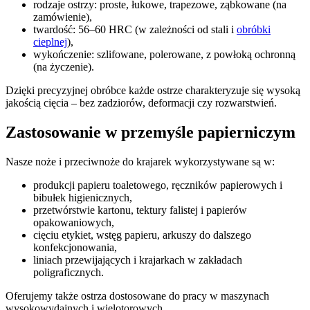
rodzaje ostrzy: proste, łukowe, trapezowe, ząbkowane (na
zamówienie),
twardość: 56–60 HRC (w zależności od stali i
obróbki
cieplnej
),
wykończenie: szlifowane, polerowane, z powłoką ochronną
(na życzenie).
Dzięki precyzyjnej obróbce każde ostrze charakteryzuje się wysoką
jakością cięcia – bez zadziorów, deformacji czy rozwarstwień.
Zastosowanie w przemyśle papierniczym
Nasze noże i przeciwnoże do krajarek wykorzystywane są w:
produkcji papieru toaletowego, ręczników papierowych i
bibułek higienicznych,
przetwórstwie kartonu, tektury falistej i papierów
opakowaniowych,
cięciu etykiet, wstęg papieru, arkuszy do dalszego
konfekcjonowania,
liniach przewijających i krajarkach w zakładach
poligraficznych.
Oferujemy także ostrza dostosowane do pracy w maszynach
wysokowydajnych i wielotorowych.