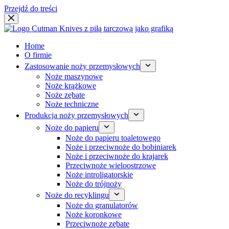
Przejdź do treści
Home
O firmie
Zastosowanie noży przemysłowych
Noże maszynowe
Noże krążkowe
Noże zębate
Noże techniczne
Produkcja noży przemysłowych
Noże do papieru
Noże do papieru toaletowego
Noże i przeciwnoże do bobiniarek
Noże i przeciwnoże do krajarek
Przeciwnoże wieloostrzowe
Noże introligatorskie
Noże do trójnoży
Noże do recyklingu
Noże do granulatorów
Noże koronkowe
Przeciwnoże zębate