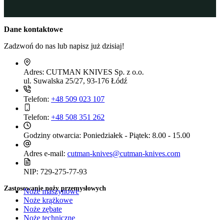
Dane kontaktowe
Zadzwoń do nas lub napisz już dzisiaj!
Adres:
CUTMAN KNIVES Sp. z o.o.
ul. Suwalska 25/27, 93-176 Łódź
Telefon:
+48 509 023 107
Telefon:
+48 508 351 262
Godziny otwarcia:
Poniedziałek - Piątek: 8.00 - 15.00
Adres e-mail:
cutman-knives@cutman-knives.com
NIP:
729-275-77-93
Zastosowanie noży przemysłowych
Noże maszynowe
Noże krążkowe
Noże zębate
Noże techniczne