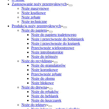
Zastosowanie noży przemysłowych
Noże maszynowe
Noże krążkowe
Noże zębate
Noże techniczne
Produkcja noży przemysłowych
Noże do papieru
Noże do papieru toaletowego
Noże i przeciwnoże do bobiniarek
Noże i przeciwnoże do krajarek
Przeciwnoże wieloostrzowe
Noże introligatorskie
Noże do trójnoży
Noże do recyklingu
Noże do granulatorów
Noże koronkowe
Przeciwnoże zębate
Noże do złomu
Noże blokowe
Noże do drewna
Noże do rębaków
Noże do heblarek
Noże do łuszczarek
Noże do tektury