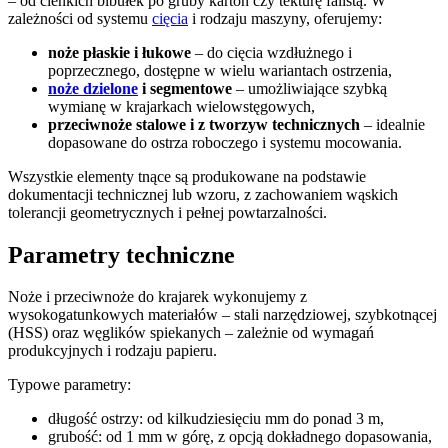
– od cienkich bibułek po gruby karton czy tekturę falistą. W
zależności od systemu
cięcia
i rodzaju maszyny, oferujemy:
noże płaskie i łukowe
– do cięcia wzdłużnego i
poprzecznego, dostępne w wielu wariantach ostrzenia,
noże dzielone
i segmentowe
– umożliwiające szybką
wymianę w krajarkach wielowstęgowych,
przeciwnoże stalowe i z tworzyw technicznych
– idealnie
dopasowane do ostrza roboczego i systemu mocowania.
Wszystkie elementy tnące są produkowane na podstawie
dokumentacji technicznej lub wzoru, z zachowaniem wąskich
tolerancji geometrycznych i pełnej powtarzalności.
Parametry techniczne
Noże i przeciwnoże do krajarek wykonujemy z
wysokogatunkowych materiałów – stali narzędziowej, szybkotnącej
(HSS) oraz węglików spiekanych – zależnie od wymagań
produkcyjnych i rodzaju papieru.
Typowe parametry:
długość ostrzy: od kilkudziesięciu mm do ponad 3 m,
grubość: od 1 mm w górę, z opcją dokładnego dopasowania,