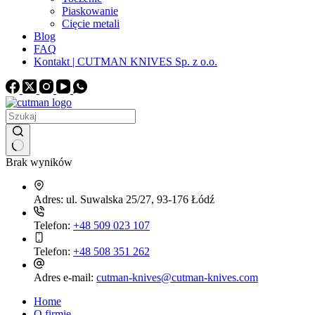
Piaskowanie
Cięcie metali
Blog
FAQ
Kontakt | CUTMAN KNIVES Sp. z o.o.
Brak wyników
Adres:
ul. Suwalska 25/27, 93-176 Łódź
Telefon:
+48 509 023 107
Telefon:
+48 508 351 262
Adres e-mail:
cutman-knives@cutman-knives.com
Home
O firmie