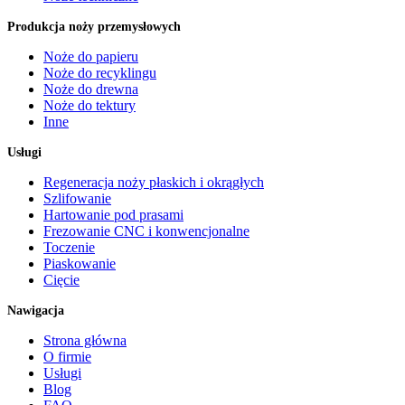
Produkcja noży przemysłowych
Noże do papieru
Noże do recyklingu
Noże do drewna
Noże do tektury
Inne
Usługi
Regeneracja noży płaskich i okrągłych
Szlifowanie
Hartowanie pod prasami
Frezowanie CNC i konwencjonalne
Toczenie
Piaskowanie
Cięcie
Nawigacja
Strona główna
O firmie
Usługi
Blog