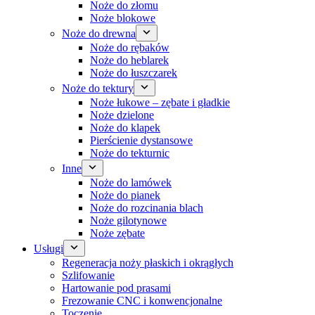
Noże do złomu
Noże blokowe
Noże do drewna
Noże do rębaków
Noże do heblarek
Noże do łuszczarek
Noże do tektury
Noże łukowe – zębate i gładkie
Noże dzielone
Noże do klapek
Pierścienie dystansowe
Noże do tekturnic
Inne
Noże do lamówek
Noże do pianek
Noże do rozcinania blach
Noże gilotynowe
Noże zębate
Usługi
Regeneracja noży płaskich i okrągłych
Szlifowanie
Hartowanie pod prasami
Frezowanie CNC i konwencjonalne
Toczenie