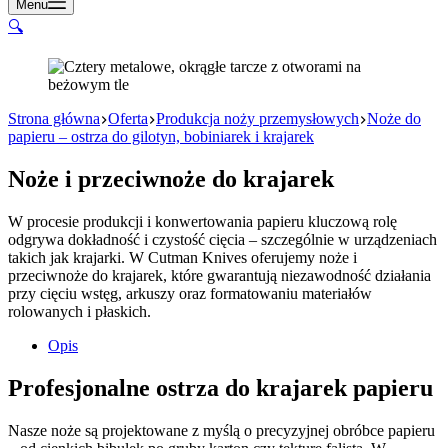
Menu
🔍
Strona główna
Oferta
Produkcja noży przemysłowych
Noże do
papieru – ostrza do gilotyn, bobiniarek i krajarek
Noże i przeciwnoże do krajarek
W procesie produkcji i konwertowania papieru kluczową rolę
odgrywa dokładność i czystość cięcia – szczególnie w urządzeniach
takich jak krajarki. W Cutman Knives oferujemy noże i
przeciwnoże do krajarek, które gwarantują niezawodność działania
przy cięciu wstęg, arkuszy oraz formatowaniu materiałów
rolowanych i płaskich.
Opis
Profesjonalne ostrza do krajarek papieru
Nasze noże są projektowane z myślą o precyzyjnej obróbce papieru