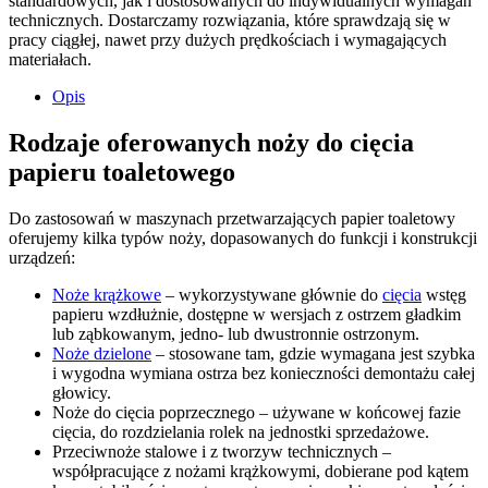
standardowych, jak i dostosowanych do indywidualnych wymagań
technicznych. Dostarczamy rozwiązania, które sprawdzają się w
pracy ciągłej, nawet przy dużych prędkościach i wymagających
materiałach.
Opis
Rodzaje oferowanych noży do cięcia
papieru toaletowego
Do zastosowań w maszynach przetwarzających papier toaletowy
oferujemy kilka typów noży, dopasowanych do funkcji i konstrukcji
urządzeń:
Noże krążkowe
– wykorzystywane głównie do
cięcia
wstęg
papieru wzdłużnie, dostępne w wersjach z ostrzem gładkim
lub ząbkowanym, jedno- lub dwustronnie ostrzonym.
Noże dzielone
– stosowane tam, gdzie wymagana jest szybka
i wygodna wymiana ostrza bez konieczności demontażu całej
głowicy.
Noże do cięcia poprzecznego – używane w końcowej fazie
cięcia, do rozdzielania rolek na jednostki sprzedażowe.
Przeciwnoże stalowe i z tworzyw technicznych –
współpracujące z nożami krążkowymi, dobierane pod kątem