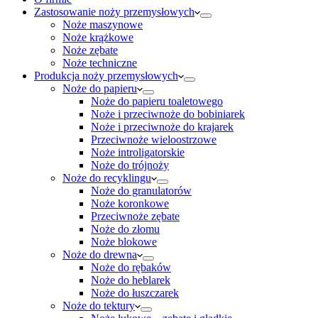
Zastosowanie noży przemysłowych
Noże maszynowe
Noże krążkowe
Noże zębate
Noże techniczne
Produkcja noży przemysłowych
Noże do papieru
Noże do papieru toaletowego
Noże i przeciwnoże do bobiniarek
Noże i przeciwnoże do krajarek
Przeciwnoże wieloostrzowe
Noże introligatorskie
Noże do trójnoży
Noże do recyklingu
Noże do granulatorów
Noże koronkowe
Przeciwnoże zębate
Noże do złomu
Noże blokowe
Noże do drewna
Noże do rębaków
Noże do heblarek
Noże do łuszczarek
Noże do tektury