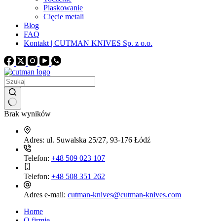
Piaskowanie
Cięcie metali
Blog
FAQ
Kontakt | CUTMAN KNIVES Sp. z o.o.
Brak wyników
Adres:
ul. Suwalska 25/27, 93-176 Łódź
Telefon:
+48 509 023 107
Telefon:
+48 508 351 262
Adres e-mail:
cutman-knives@cutman-knives.com
Home
O firmie