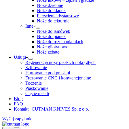
Noże łukowe – zębate i gładkie
Noże dzielone
Noże do klapek
Pierścienie dystansowe
Noże do tekturnic
Inne
Noże do lamówek
Noże do pianek
Noże do rozcinania blach
Noże gilotynowe
Noże zębate
Usługi
Regeneracja noży płaskich i okrągłych
Szlifowanie
Hartowanie pod prasami
Frezowanie CNC i konwencjonalne
Toczenie
Piaskowanie
Cięcie metali
Blog
FAQ
Kontakt | CUTMAN KNIVES Sp. z o.o.
Wyślij zapytanie