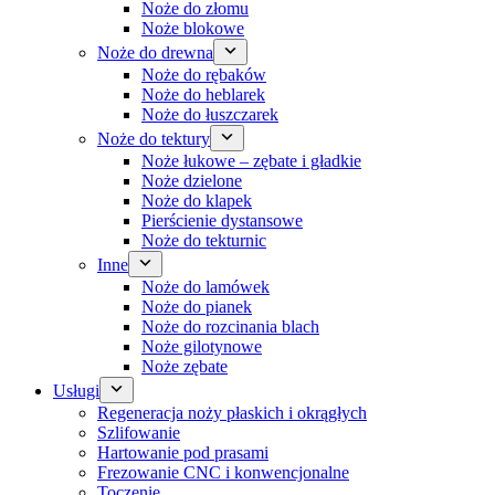
Noże do złomu
Noże blokowe
Noże do drewna
Noże do rębaków
Noże do heblarek
Noże do łuszczarek
Noże do tektury
Noże łukowe – zębate i gładkie
Noże dzielone
Noże do klapek
Pierścienie dystansowe
Noże do tekturnic
Inne
Noże do lamówek
Noże do pianek
Noże do rozcinania blach
Noże gilotynowe
Noże zębate
Usługi
Regeneracja noży płaskich i okrągłych
Szlifowanie
Hartowanie pod prasami
Frezowanie CNC i konwencjonalne
Toczenie