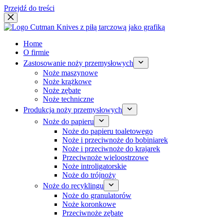
Przejdź do treści
Home
O firmie
Zastosowanie noży przemysłowych
Noże maszynowe
Noże krążkowe
Noże zębate
Noże techniczne
Produkcja noży przemysłowych
Noże do papieru
Noże do papieru toaletowego
Noże i przeciwnoże do bobiniarek
Noże i przeciwnoże do krajarek
Przeciwnoże wieloostrzowe
Noże introligatorskie
Noże do trójnoży
Noże do recyklingu
Noże do granulatorów
Noże koronkowe
Przeciwnoże zębate