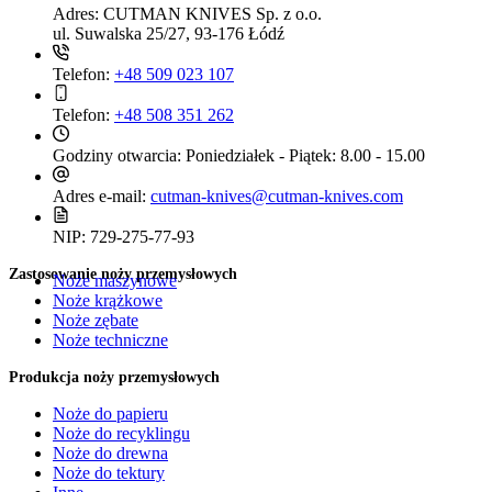
Adres:
CUTMAN KNIVES Sp. z o.o.
ul. Suwalska 25/27, 93-176 Łódź
Telefon:
+48 509 023 107
Telefon:
+48 508 351 262
Godziny otwarcia:
Poniedziałek - Piątek: 8.00 - 15.00
Adres e-mail:
cutman-knives@cutman-knives.com
NIP:
729-275-77-93
Zastosowanie noży przemysłowych
Noże maszynowe
Noże krążkowe
Noże zębate
Noże techniczne
Produkcja noży przemysłowych
Noże do papieru
Noże do recyklingu
Noże do drewna
Noże do tektury