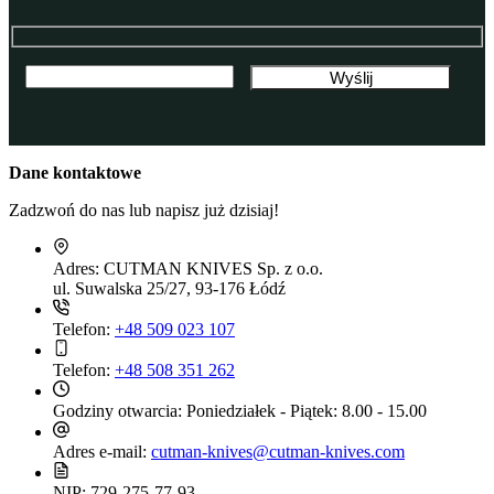
Dane kontaktowe
Zadzwoń do nas lub napisz już dzisiaj!
Adres:
CUTMAN KNIVES Sp. z o.o.
ul. Suwalska 25/27, 93-176 Łódź
Telefon:
+48 509 023 107
Telefon:
+48 508 351 262
Godziny otwarcia:
Poniedziałek - Piątek: 8.00 - 15.00
Adres e-mail:
cutman-knives@cutman-knives.com
NIP:
729-275-77-93