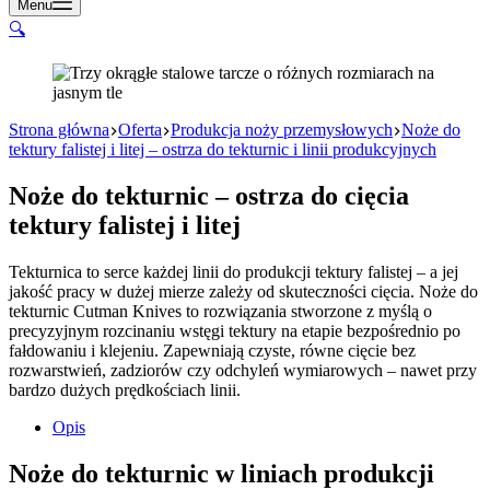
Menu
🔍
Strona główna
Oferta
Produkcja noży przemysłowych
Noże do
tektury falistej i litej – ostrza do tekturnic i linii produkcyjnych
Noże do tekturnic – ostrza do cięcia
tektury falistej i litej
Tekturnica to serce każdej linii do produkcji tektury falistej – a jej
jakość pracy w dużej mierze zależy od skuteczności cięcia. Noże do
tekturnic Cutman Knives to rozwiązania stworzone z myślą o
precyzyjnym rozcinaniu wstęgi tektury na etapie bezpośrednio po
fałdowaniu i klejeniu. Zapewniają czyste, równe cięcie bez
rozwarstwień, zadziorów czy odchyleń wymiarowych – nawet przy
bardzo dużych prędkościach linii.
Opis
Noże do tekturnic w liniach produkcji