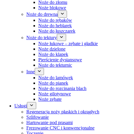
Noże do złomu
Noże blokowe
Noże do drewna
Noże do rębaków
Noże do heblarek
Noże do łuszczarek
Noże do tektury
Noże łukowe – zębate i gładkie
Noże dzielone
Noże do klapek
Pierścienie dystansowe
Noże do tekturnic
Inne
Noże do lamówek
Noże do pianek
Noże do rozcinania blach
Noże gilotynowe
Noże zębate
Usługi
Regeneracja noży płaskich i okrągłych
Szlifowanie
Hartowanie pod prasami
Frezowanie CNC i konwencjonalne
Toczenie