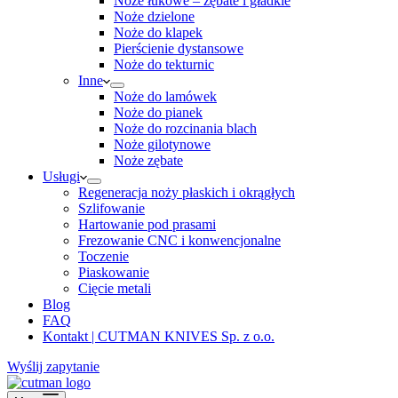
Noże łukowe – zębate i gładkie
Noże dzielone
Noże do klapek
Pierścienie dystansowe
Noże do tekturnic
Inne
Noże do lamówek
Noże do pianek
Noże do rozcinania blach
Noże gilotynowe
Noże zębate
Usługi
Regeneracja noży płaskich i okrągłych
Szlifowanie
Hartowanie pod prasami
Frezowanie CNC i konwencjonalne
Toczenie
Piaskowanie
Cięcie metali
Blog
FAQ
Kontakt | CUTMAN KNIVES Sp. z o.o.
Wyślij zapytanie