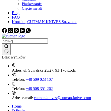
Piaskowanie
Cięcie metali
Blog
FAQ
Kontakt | CUTMAN KNIVES Sp. z o.o.
Brak wyników
Adres:
ul. Suwalska 25/27, 93-176 Łódź
Telefon:
+48 509 023 107
Telefon:
+48 508 351 262
Adres e-mail:
cutman-knives@cutman-knives.com
Home
O firmie