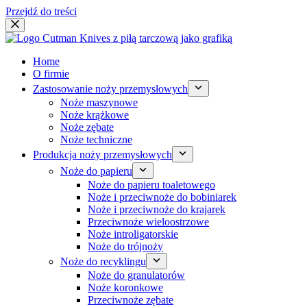
Przejdź do treści
Home
O firmie
Zastosowanie noży przemysłowych
Noże maszynowe
Noże krążkowe
Noże zębate
Noże techniczne
Produkcja noży przemysłowych
Noże do papieru
Noże do papieru toaletowego
Noże i przeciwnoże do bobiniarek
Noże i przeciwnoże do krajarek
Przeciwnoże wieloostrzowe
Noże introligatorskie
Noże do trójnoży
Noże do recyklingu
Noże do granulatorów
Noże koronkowe
Przeciwnoże zębate