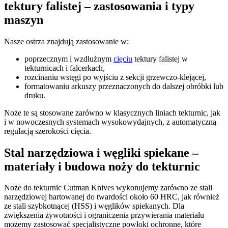
tektury falistej – zastosowania i typy
maszyn
Nasze ostrza znajdują zastosowanie w:
poprzecznym i wzdłużnym
cięciu
tektury falistej w
tekturnicach i falcerkach,
rozcinaniu wstęgi po wyjściu z sekcji grzewczo-klejącej,
formatowaniu arkuszy przeznaczonych do dalszej obróbki lub
druku.
Noże te są stosowane zarówno w klasycznych liniach tekturnic, jak
i w nowoczesnych systemach wysokowydajnych, z automatyczną
regulacją szerokości cięcia.
Stal narzędziowa i węgliki spiekane –
materiały i budowa noży do tekturnic
Noże do tekturnic Cutman Knives wykonujemy zarówno ze stali
narzędziowej hartowanej do twardości około 60 HRC, jak również
ze stali szybkotnącej (HSS) i węglików spiekanych. Dla
zwiększenia żywotności i ograniczenia przywierania materiału
możemy zastosować specjalistyczne powłoki ochronne, które