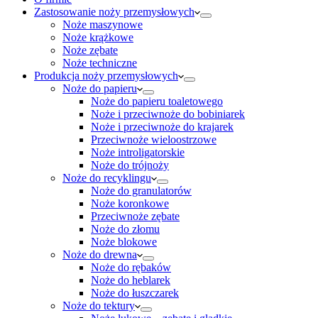
Zastosowanie noży przemysłowych
Noże maszynowe
Noże krążkowe
Noże zębate
Noże techniczne
Produkcja noży przemysłowych
Noże do papieru
Noże do papieru toaletowego
Noże i przeciwnoże do bobiniarek
Noże i przeciwnoże do krajarek
Przeciwnoże wieloostrzowe
Noże introligatorskie
Noże do trójnoży
Noże do recyklingu
Noże do granulatorów
Noże koronkowe
Przeciwnoże zębate
Noże do złomu
Noże blokowe
Noże do drewna
Noże do rębaków
Noże do heblarek
Noże do łuszczarek
Noże do tektury