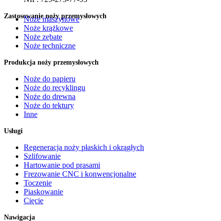
Zastosowanie noży przemysłowych
Noże maszynowe
Noże krążkowe
Noże zębate
Noże techniczne
Produkcja noży przemysłowych
Noże do papieru
Noże do recyklingu
Noże do drewna
Noże do tektury
Inne
Usługi
Regeneracja noży płaskich i okrągłych
Szlifowanie
Hartowanie pod prasami
Frezowanie CNC i konwencjonalne
Toczenie
Piaskowanie
Cięcie
Nawigacja