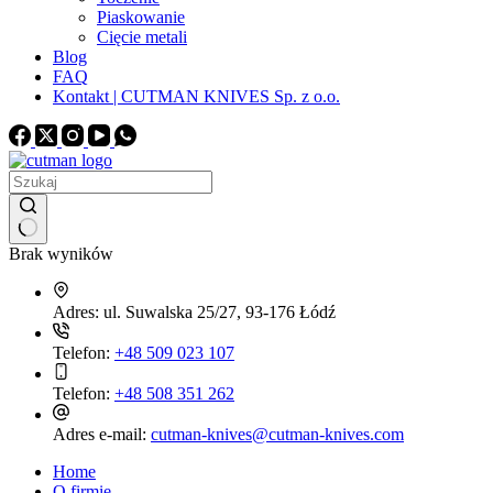
Piaskowanie
Cięcie metali
Blog
FAQ
Kontakt | CUTMAN KNIVES Sp. z o.o.
Brak wyników
Adres:
ul. Suwalska 25/27, 93-176 Łódź
Telefon:
+48 509 023 107
Telefon:
+48 508 351 262
Adres e-mail:
cutman-knives@cutman-knives.com
Home
O firmie