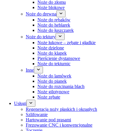
Noże do złomu
Noże blokowe
Noże do drewna
Noże do rębaków
Noże do heblarek
Noże do łuszczarek
Noże do tektury
Noże łukowe – zębate i gładkie
Noże dzielone
Noże do klapek
Pierścienie dystansowe
Noże do tekturnic
Inne
Noże do lamówek
Noże do pianek
Noże do rozcinania blach
Noże gilotynowe
Noże zębate
Usługi
Regeneracja noży płaskich i okrągłych
Szlifowanie
Hartowanie pod prasami
Frezowanie CNC i konwencjonalne
Toczenie