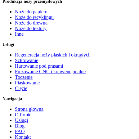
Produkcja noży przemysłowych
Noże do papieru
Noże do recyklingu
Noże do drewna
Noże do tektury
Inne
Usługi
Regeneracja noży płaskich i okrągłych
Szlifowanie
Hartowanie pod prasami
Frezowanie CNC i konwencjonalne
Toczenie
Piaskowanie
Cięcie
Nawigacja
Strona główna
O firmie
Usługi
Blog
FAQ
Kontakt