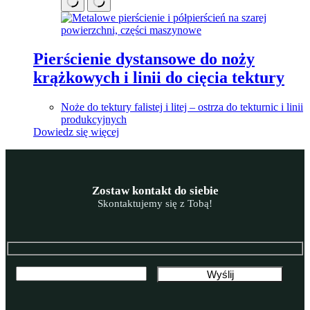
Pierścienie dystansowe do noży
krążkowych i linii do cięcia tektury
Noże do tektury falistej i litej – ostrza do tekturnic i linii
produkcyjnych
Dowiedz się więcej
Zostaw kontakt do siebie
Skontaktujemy się z Tobą!