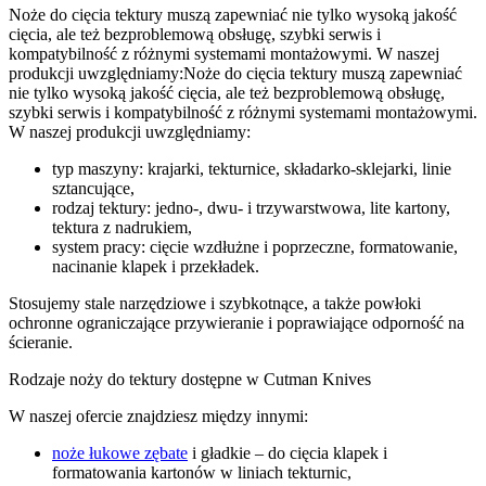
Noże do cięcia tektury muszą zapewniać nie tylko wysoką jakość
cięcia, ale też bezproblemową obsługę, szybki serwis i
kompatybilność z różnymi systemami montażowymi. W naszej
produkcji uwzględniamy:Noże do cięcia tektury muszą zapewniać
nie tylko wysoką jakość cięcia, ale też bezproblemową obsługę,
szybki serwis i kompatybilność z różnymi systemami montażowymi.
W naszej produkcji uwzględniamy:
typ maszyny: krajarki, tekturnice, składarko-sklejarki, linie
sztancujące,
rodzaj tektury: jedno-, dwu- i trzywarstwowa, lite kartony,
tektura z nadrukiem,
system pracy: cięcie wzdłużne i poprzeczne, formatowanie,
nacinanie klapek i przekładek.
Stosujemy stale narzędziowe i szybkotnące, a także powłoki
ochronne ograniczające przywieranie i poprawiające odporność na
ścieranie.
Rodzaje noży do tektury dostępne w Cutman Knives
W naszej ofercie znajdziesz między innymi:
noże łukowe zębate
i gładkie – do cięcia klapek i
formatowania kartonów w liniach tekturnic,