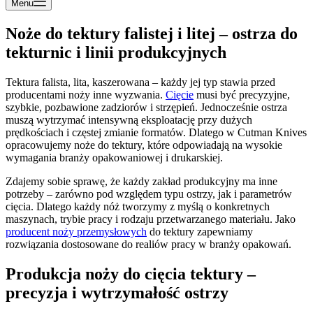
Menu
Noże do tektury falistej i litej – ostrza do
tekturnic i linii produkcyjnych
Tektura falista, lita, kaszerowana – każdy jej typ stawia przed
producentami noży inne wyzwania.
Cięcie
musi być precyzyjne,
szybkie, pozbawione zadziorów i strzępień. Jednocześnie ostrza
muszą wytrzymać intensywną eksploatację przy dużych
prędkościach i częstej zmianie formatów. Dlatego w Cutman Knives
opracowujemy noże do tektury, które odpowiadają na wysokie
wymagania branży opakowaniowej i drukarskiej.
Zdajemy sobie sprawę, że każdy zakład produkcyjny ma inne
potrzeby – zarówno pod względem typu ostrzy, jak i parametrów
cięcia. Dlatego każdy nóż tworzymy z myślą o konkretnych
maszynach, trybie pracy i rodzaju przetwarzanego materiału. Jako
producent noży przemysłowych
do tektury zapewniamy
rozwiązania dostosowane do realiów pracy w branży opakowań.
Produkcja noży do cięcia tektury –
precyzja i wytrzymałość ostrzy