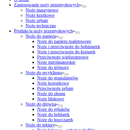
Zastosowanie noży przemysłowych
Noże maszynowe
Noże krążkowe
Noże zębate
Noże techniczne
Produkcja noży przemysłowych
Noże do papieru
Noże do papieru toaletowego
Noże i przeciwnoże do bobiniarek
Noże i przeciwnoże do krajarek
Przeciwnoże wieloostrzowe
Noże introligatorskie
Noże do trójnoży
Noże do recyklingu
Noże do granulatorów
Noże koronkowe
Przeciwnoże zębate
Noże do złomu
Noże blokowe
Noże do drewna
Noże do rębaków
Noże do heblarek
Noże do łuszczarek
Noże do tektury