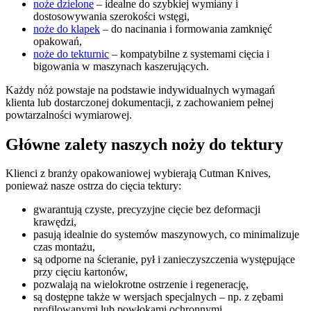
noże dzielone
– idealne do szybkiej wymiany i
dostosowywania szerokości wstęgi,
noże do klapek
– do nacinania i formowania zamknięć
opakowań,
noże do tekturnic
– kompatybilne z systemami cięcia i
bigowania w maszynach kaszerujących.
Każdy nóż powstaje na podstawie indywidualnych wymagań
klienta lub dostarczonej dokumentacji, z zachowaniem pełnej
powtarzalności wymiarowej.
Główne zalety naszych noży do tektury
Klienci z branży opakowaniowej wybierają Cutman Knives,
ponieważ nasze ostrza do cięcia tektury:
gwarantują czyste, precyzyjne cięcie bez deformacji
krawędzi,
pasują idealnie do systemów maszynowych, co minimalizuje
czas montażu,
są odporne na ścieranie, pył i zanieczyszczenia występujące
przy cięciu kartonów,
pozwalają na wielokrotne ostrzenie i regenerację,
są dostępne także w wersjach specjalnych – np. z zębami
profilowanymi lub powłokami ochronnymi.