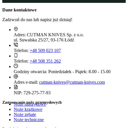
Dane kontaktowe
Zadzwoń do nas lub napisz już dzisiaj!
Adres:
CUTMAN KNIVES Sp. z o.o.
ul. Suwalska 25/27, 93-176 Łódź
Telefon:
+48 509 023 107
Telefon:
+48 508 351 262
Godziny otwarcia:
Poniedziałek - Piątek: 8.00 - 15.00
Adres e-mail:
cutman-knives@cutman-knives.com
NIP:
729-275-77-93
Zastosowanie noży przemysłowych
Noże maszynowe
Noże krążkowe
Noże zębate
Noże techniczne