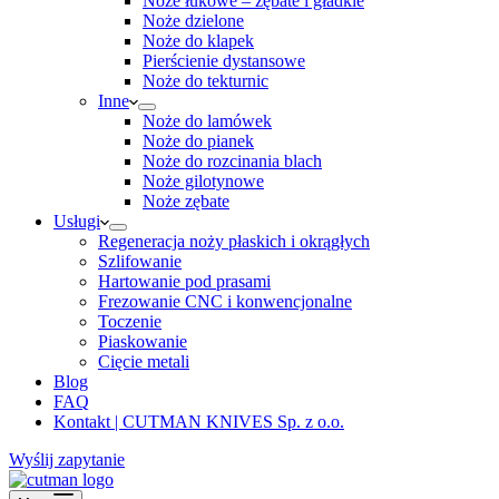
Noże łukowe – zębate i gładkie
Noże dzielone
Noże do klapek
Pierścienie dystansowe
Noże do tekturnic
Inne
Noże do lamówek
Noże do pianek
Noże do rozcinania blach
Noże gilotynowe
Noże zębate
Usługi
Regeneracja noży płaskich i okrągłych
Szlifowanie
Hartowanie pod prasami
Frezowanie CNC i konwencjonalne
Toczenie
Piaskowanie
Cięcie metali
Blog
FAQ
Kontakt | CUTMAN KNIVES Sp. z o.o.
Wyślij zapytanie