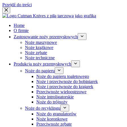
Przejdź do treści
Home
O firmie
Zastosowanie noży przemysłowych
Noże maszynowe
Noże krążkowe
Noże zębate
Noże techniczne
Produkcja noży przemysłowych
Noże do papieru
Noże do papieru toaletowego
Noże i przeciwnoże do bobiniarek
Noże i przeciwnoże do krajarek
Przeciwnoże wieloostrzowe
Noże introligatorskie
Noże do trójnoży
Noże do recyklingu
Noże do granulatorów
Noże koronkowe
Przeciwnoże zębate