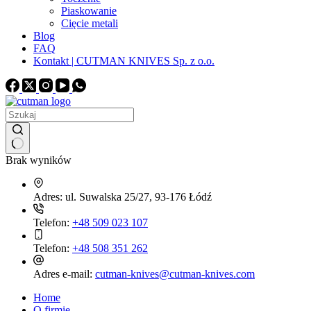
Piaskowanie
Cięcie metali
Blog
FAQ
Kontakt | CUTMAN KNIVES Sp. z o.o.
Brak wyników
Adres:
ul. Suwalska 25/27, 93-176 Łódź
Telefon:
+48 509 023 107
Telefon:
+48 508 351 262
Adres e-mail:
cutman-knives@cutman-knives.com
Home
O firmie