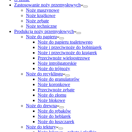
Zastosowanie noży przemysłowych
Noże maszynowe
Noże krążkowe
Noże zębate
Noże techniczne
Produkcja noży przemysłowych
Noże do papieru
Noże do papieru toaletowego
Noże i przeciwnoże do bobiniarek
Noże i przeciwnoże do krajarek
Przeciwnoże wieloostrzowe
Noże introligatorskie
Noże do trójnoży
Noże do recyklingu
Noże do granulatorów
Noże koronkowe
Przeciwnoże zębate
Noże do złomu
Noże blokowe
Noże do drewna
Noże do rębaków
Noże do heblarek
Noże do łuszczarek
Noże do tektury