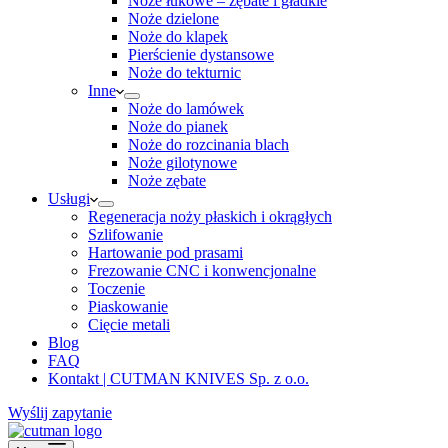
Noże łukowe – zębate i gładkie
Noże dzielone
Noże do klapek
Pierścienie dystansowe
Noże do tekturnic
Inne
Noże do lamówek
Noże do pianek
Noże do rozcinania blach
Noże gilotynowe
Noże zębate
Usługi
Regeneracja noży płaskich i okrągłych
Szlifowanie
Hartowanie pod prasami
Frezowanie CNC i konwencjonalne
Toczenie
Piaskowanie
Cięcie metali
Blog
FAQ
Kontakt | CUTMAN KNIVES Sp. z o.o.
Wyślij zapytanie