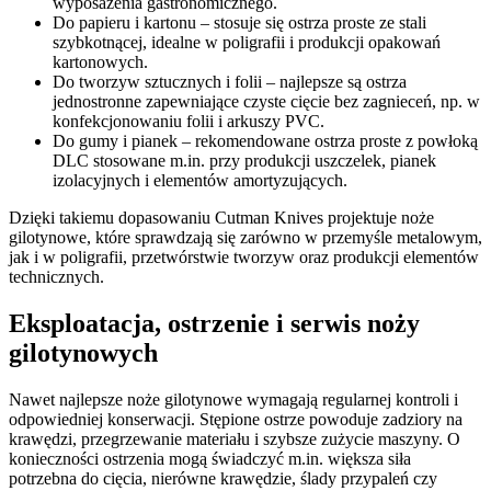
wyposażenia gastronomicznego.
Do papieru i kartonu – stosuje się ostrza proste ze stali
szybkotnącej, idealne w poligrafii i produkcji opakowań
kartonowych.
Do tworzyw sztucznych i folii – najlepsze są ostrza
jednostronne zapewniające czyste cięcie bez zagnieceń, np. w
konfekcjonowaniu folii i arkuszy PVC.
Do gumy i pianek – rekomendowane ostrza proste z powłoką
DLC stosowane m.in. przy produkcji uszczelek, pianek
izolacyjnych i elementów amortyzujących.
Dzięki takiemu dopasowaniu Cutman Knives projektuje noże
gilotynowe, które sprawdzają się zarówno w przemyśle metalowym,
jak i w poligrafii, przetwórstwie tworzyw oraz produkcji elementów
technicznych.
Eksploatacja, ostrzenie i serwis noży
gilotynowych
Nawet najlepsze noże gilotynowe wymagają regularnej kontroli i
odpowiedniej konserwacji. Stępione ostrze powoduje zadziory na
krawędzi, przegrzewanie materiału i szybsze zużycie maszyny. O
konieczności ostrzenia mogą świadczyć m.in. większa siła
potrzebna do cięcia, nierówne krawędzie, ślady przypaleń czy