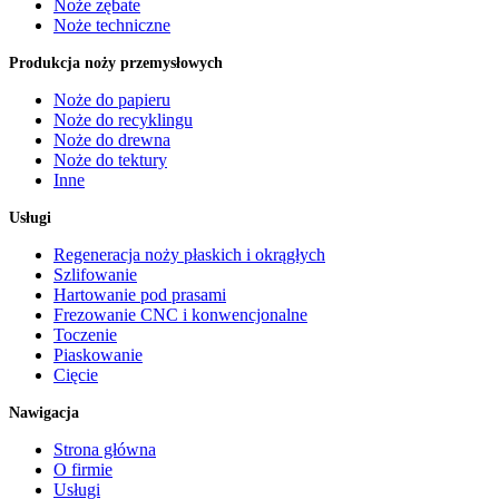
Noże zębate
Noże techniczne
Produkcja noży przemysłowych
Noże do papieru
Noże do recyklingu
Noże do drewna
Noże do tektury
Inne
Usługi
Regeneracja noży płaskich i okrągłych
Szlifowanie
Hartowanie pod prasami
Frezowanie CNC i konwencjonalne
Toczenie
Piaskowanie
Cięcie
Nawigacja
Strona główna
O firmie
Usługi