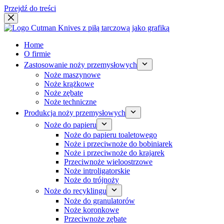
Przejdź do treści
Home
O firmie
Zastosowanie noży przemysłowych
Noże maszynowe
Noże krążkowe
Noże zębate
Noże techniczne
Produkcja noży przemysłowych
Noże do papieru
Noże do papieru toaletowego
Noże i przeciwnoże do bobiniarek
Noże i przeciwnoże do krajarek
Przeciwnoże wieloostrzowe
Noże introligatorskie
Noże do trójnoży
Noże do recyklingu
Noże do granulatorów
Noże koronkowe
Przeciwnoże zębate