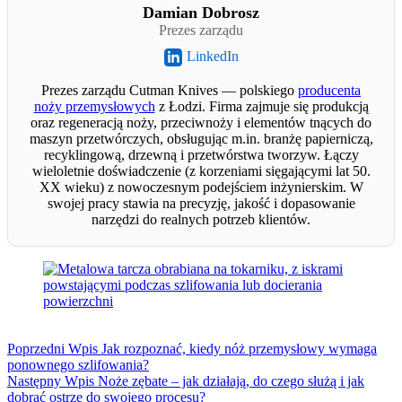
Damian Dobrosz
Prezes zarządu
LinkedIn
Prezes zarządu Cutman Knives — polskiego
producenta
noży przemysłowych
z Łodzi. Firma zajmuje się produkcją
oraz regeneracją noży, przeciwnoży i elementów tnących do
maszyn przetwórczych, obsługując m.in. branżę papierniczą,
recyklingową, drzewną i przetwórstwa tworzyw. Łączy
wieloletnie doświadczenie (z korzeniami sięgającymi lat 50.
XX wieku) z nowoczesnym podejściem inżynierskim. W
swojej pracy stawia na precyzję, jakość i dopasowanie
narzędzi do realnych potrzeb klientów.
Poprzedni
Wpis
Jak rozpoznać, kiedy nóż przemysłowy wymaga
ponownego szlifowania?
Następny
Wpis
Noże zębate – jak działają, do czego służą i jak
dobrać ostrze do swojego procesu?