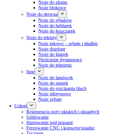
Noże do złomu
Noże blokowe
Noże do drewna
Noże do rębaków
Noże do heblarek
Noże do łuszczarek
Noże do tektury
Noże łukowe – zębate i gładkie
Noże dzielone
Noże do klapek
Pierścienie dystansowe
Noże do tekturnic
Inne
Noże do lamówek
Noże do pianek
Noże do rozcinania blach
Noże gilotynowe
Noże zębate
Usługi
Regeneracja noży płaskich i okrągłych
Szlifowanie
Hartowanie pod prasami
Frezowanie CNC i konwencjonalne
Toczenie