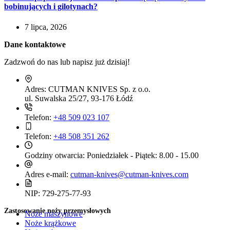
bobinujących i gilotynach?
7 lipca, 2026
Dane kontaktowe
Zadzwoń do nas lub napisz już dzisiaj!
Adres:
CUTMAN KNIVES Sp. z o.o.
ul. Suwalska 25/27, 93-176 Łódź
Telefon:
+48 509 023 107
Telefon:
+48 508 351 262
Godziny otwarcia:
Poniedziałek - Piątek: 8.00 - 15.00
Adres e-mail:
cutman-knives@cutman-knives.com
NIP:
729-275-77-93
Zastosowanie noży przemysłowych
Noże maszynowe
Noże krążkowe