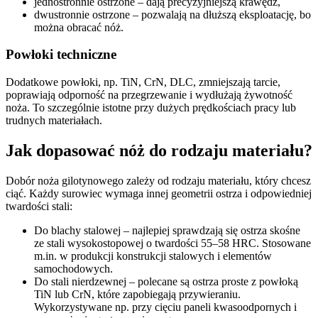
jednostronnie ostrzone – dają precyzyjniejszą krawędź,
dwustronnie ostrzone – pozwalają na dłuższą eksploatację, bo
można obracać nóż.
Powłoki techniczne
Dodatkowe powłoki, np. TiN, CrN, DLC, zmniejszają tarcie,
poprawiają odporność na przegrzewanie i wydłużają żywotność
noża. To szczególnie istotne przy dużych prędkościach pracy lub
trudnych materiałach.
Jak dopasować nóż do rodzaju materiału?
Dobór noża gilotynowego zależy od rodzaju materiału, który chcesz
ciąć. Każdy surowiec wymaga innej geometrii ostrza i odpowiedniej
twardości stali:
Do blachy stalowej – najlepiej sprawdzają się ostrza skośne
ze stali wysokostopowej o twardości 55–58 HRC. Stosowane
m.in. w produkcji konstrukcji stalowych i elementów
samochodowych.
Do stali nierdzewnej – polecane są ostrza proste z powłoką
TiN lub CrN, które zapobiegają przywieraniu.
Wykorzystywane np. przy cięciu paneli kwasoodpornych i